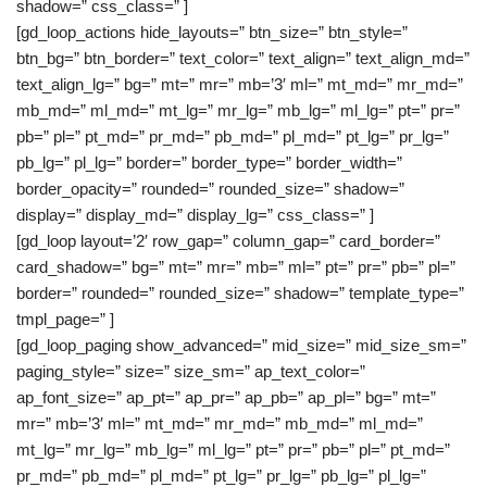
shadow=” css_class=” ]
[gd_loop_actions hide_layouts=” btn_size=” btn_style=”
btn_bg=” btn_border=” text_color=” text_align=” text_align_md=”
text_align_lg=” bg=” mt=” mr=” mb=’3′ ml=” mt_md=” mr_md=”
mb_md=” ml_md=” mt_lg=” mr_lg=” mb_lg=” ml_lg=” pt=” pr=”
pb=” pl=” pt_md=” pr_md=” pb_md=” pl_md=” pt_lg=” pr_lg=”
pb_lg=” pl_lg=” border=” border_type=” border_width=”
border_opacity=” rounded=” rounded_size=” shadow=”
display=” display_md=” display_lg=” css_class=” ]
[gd_loop layout=’2′ row_gap=” column_gap=” card_border=”
card_shadow=” bg=” mt=” mr=” mb=” ml=” pt=” pr=” pb=” pl=”
border=” rounded=” rounded_size=” shadow=” template_type=”
tmpl_page=” ]
[gd_loop_paging show_advanced=” mid_size=” mid_size_sm=”
paging_style=” size=” size_sm=” ap_text_color=”
ap_font_size=” ap_pt=” ap_pr=” ap_pb=” ap_pl=” bg=” mt=”
mr=” mb=’3′ ml=” mt_md=” mr_md=” mb_md=” ml_md=”
mt_lg=” mr_lg=” mb_lg=” ml_lg=” pt=” pr=” pb=” pl=” pt_md=”
pr_md=” pb_md=” pl_md=” pt_lg=” pr_lg=” pb_lg=” pl_lg=”