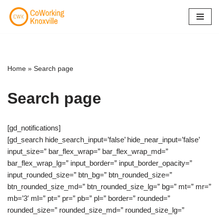
Skip
to
content
Home
»
Search page
Search page
[gd_notifications]
[gd_search hide_search_input=’false’ hide_near_input=’false’
input_size=” bar_flex_wrap=” bar_flex_wrap_md=”
bar_flex_wrap_lg=” input_border=” input_border_opacity=”
input_rounded_size=” btn_bg=” btn_rounded_size=”
btn_rounded_size_md=” btn_rounded_size_lg=” bg=” mt=” mr=”
mb=’3′ ml=” pt=” pr=” pb=” pl=” border=” rounded=”
rounded_size=” rounded_size_md=” rounded_size_lg=”